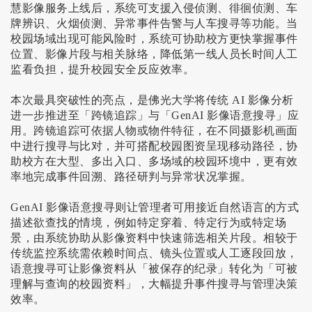
慧影像服务上线后，系统可支援入侵侦测、徘徊侦测、车
牌辨识、火烟侦测、异常事件告警与人车搜寻等功能。当
校园场域出现可能风险时，系统可协助校方更快掌握事件
位置、影像片段与相关脉络，降低第一线人员长时间人工
监看负担，提升校园安全反应效率。
本次最具突破性的亮点，是佛光大学将传统
AI
影像分析
进一步推进至「跨镜追踪」与「
GenAI
影像语意搜寻」应
用。跨镜追踪可依据人物或物件特征，在不同摄影机画面
中进行搜寻与比对，并可搭配校园图资呈现移动路径，协
助校方在大型、多出入口、多场域的校园环境中，更有效
率地完成事件回溯、路径研判与异常状况掌握。
GenAI
影像语意搜寻则让管理者可用接近自然语言的方式
描述欲查找的情境，例如特定穿着、特定行为或特定场
景，由系统协助从影像资料中快速筛选相关片段。相较于
传统监控系统需依赖时间点、镜头位置或人工逐段回放，
语意搜寻可让影像资料从「被保存的纪录」转化为「可被
理解与查询的校园资料」，大幅提升事件搜寻与管理决策
效率。