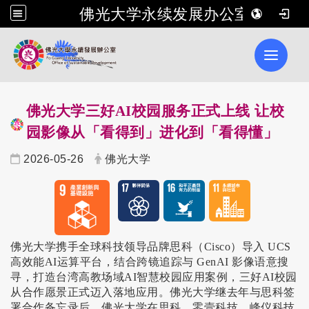
佛光大学永续发展办公室
Toggle 
佛光大学三好
AI
校园服务正式上线
让校
园影像从「看得到」进化到「看得懂」
2026-05-26
佛光大学
佛光大学携手全球科技领导品牌思科（
Cisco
）导入
UCS
高效能
AI
运算平台，结合跨镜追踪与
GenAI
影像语意搜
寻，打造台湾高教场域
AI
智慧校园应用案例，三好
AI
校园
从合作愿景正式迈入落地应用。佛光大学继去年与思科签
署合作备忘录后，佛光大学在思科、零壹科技、峰仪科技