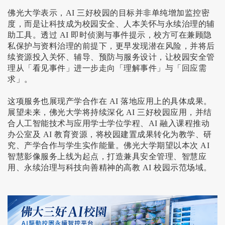
佛光大学表示，
AI
三好校园的目标并非单纯增加监控密
度，而是让科技成为校园安全、人本关怀与永续治理的辅
助工具。透过
AI
即时侦测与事件提示，校方可在兼顾隐
私保护与资料治理的前提下，更早发现潜在风险，并将后
续资源投入关怀、辅导、预防与服务设计，让校园安全管
理从「看见事件」进一步走向「理解事件」与「回应需
求」。
这项服务也展现产学合作在
AI
落地应用上的具体成果。
展望未来，佛光大学将持续深化
AI
三好校园应用，并结
合人工智能技术与应用学士学位学程、
AI
融入课程推动
办公室及
AI
教育资源，将校园建置成果转化为教学、研
究、产学合作与学生实作能量。佛光大学期望以本次
AI
智慧影像服务上线为起点，打造兼具安全管理、智慧应
用、永续治理与科技向善精神的高教
AI
校园示范场域。