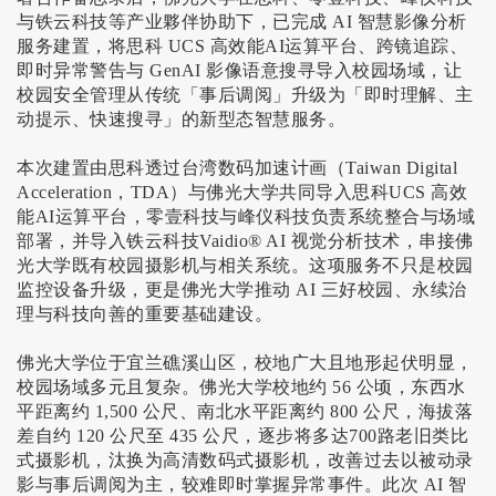
与铁云科技等产业夥伴协助下，已完成
AI
智慧影像分析
服务建置，将思科
UCS
高效能
AI
运算平台、跨镜追踪、
即时异常警告与
GenAI
影像语意搜寻导入校园场域，让
校园安全管理从传统「事后调阅」升级为「即时理解、主
动提示、快速搜寻」的新型态智慧服务。
本次建置由思科透过台湾数码加速计画（
Taiwan Digital
Acceleration
，
TDA
）与佛光大学共同导入思科
UCS
高效
能
AI
运算平台，零壹科技与峰仪科技负责系统整合与场域
部署，并导入铁云科技
Vaidio® AI
视觉分析技术，串接佛
光大学既有校园摄影机与相关系统。这项服务不只是校园
监控设备升级，更是佛光大学推动
AI
三好校园、永续治
理与科技向善的重要基础建设。
佛光大学位于宜兰礁溪山区，校地广大且地形起伏明显，
校园场域多元且复杂。佛光大学校地约
56
公顷，东西水
平距离约
1,500
公尺、南北水平距离约
800
公尺，海拔落
差自约
120
公尺至
435
公尺，逐步将多达
700
路老旧类比
式摄影机，汰换为高清数码式摄影机，改善过去以被动录
影与事后调阅为主，较难即时掌握异常事件。此次
AI
智