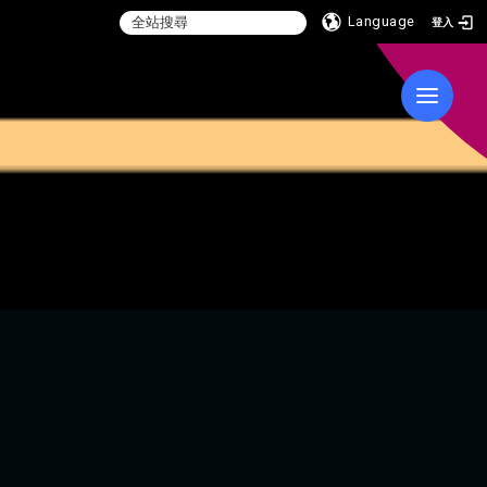
Language
登入
:::
Toggle 