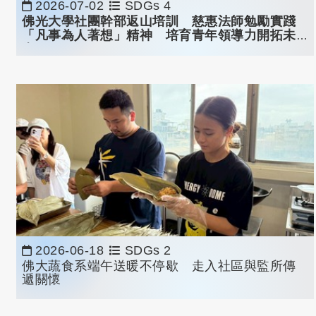
2026-07-02
SDGs 4
佛光大學社團幹部返山培訓 慈惠法師勉勵實踐
「凡事為人著想」精神 培育青年領導力開拓未
來
2026-06-18
SDGs 2
佛大蔬食系端午送暖不停歇 走入社區與監所傳
遞關懷