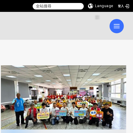
Language
登入
:::
Toggle 