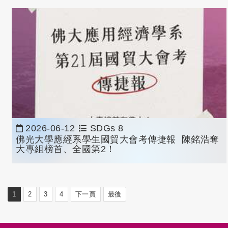
2026-06-12
SDGs 8
佛光大學應經系學生國貿大會考傳捷報 陳銘浩奪
大專組榜首、全國第2！
1
2
3
4
下一頁
最後