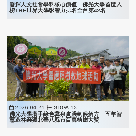
發揮人文社會學科核心價值 佛光大學首度入
榜
THE
世界大學影響力排名全台第
42
名
2026-04-21
SDGs 13
佛光大學攜手綠色冀泉實踐氣候解方 五年智
慧造林榮獲北臺八縣市百萬植樹大獎