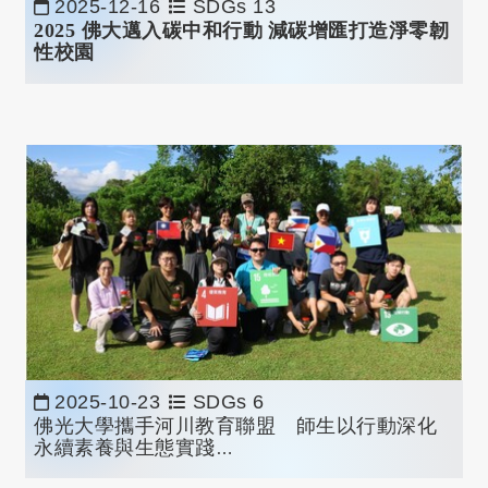
2025-12-16
SDGs 13
2025
佛大邁入碳中和行動
減碳增匯
打造淨零韌
性校園
2025-10-23
SDGs 6
佛光大學攜手河川教育聯盟 師生以行動深化
永續素養與生態實踐