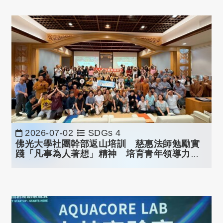
2026-07-02
SDGs 4
佛光大學社團幹部返山培訓 慈惠法師勉勵實
踐「凡事為人著想」精神 培育青年領導力開
拓未來