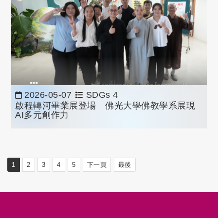
2026-05-07
SDGs 4
啟程轉河畢業展登場 佛光大學佛教學系展現
AI多元創作力
1
2
3
4
5
下一頁
最後