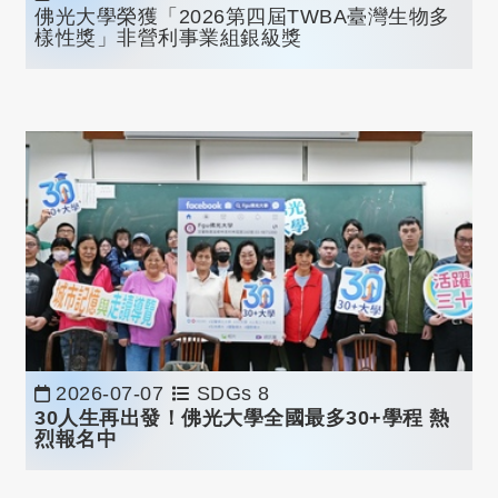
佛光大學榮獲「2026第四屆TWBA臺灣生物多
樣性獎」非營利事業組銀級獎
2026-07-07
SDGs 8
30
人生再出發！佛光大學全國最多
30+
學程
熱
烈報名中