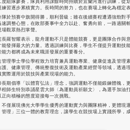
二度組隊參賽，隊員利用課餘時間持續於宜蘭河進行訓練，從
覆練習逐步累積實力。長時間的努力，也在賽場上轉化為穩定
舟隊於預賽中旗開得勝，順利晉級；雖在後續賽程遭遇強勁對
迅速調整心態，在敗部賽事中全力以赴、奮勇向前，一路過關
現場觀眾熱烈掌聲。
院長羅智耀表示，龍舟運動不只是體能競賽，更是團隊合作與
才能發揮最大的力量。透過訓練與比賽，學生不僅提升運動技
些能力都將成為未來職涯發展的重要養分。
進管理學士學位學程致力培育兼具運動專業、健康促進及管理
防護、健康管理、傳統整復技術及運動產業經營等領域，透過
識實際運用於競技與產業現場的能力。
師長期倡導「以體育弘法」理念，強調運動不僅能鍛鍊體魄，
學程師生特別恭誦星雲大師〈為運動員祈願文〉，為選手加油
以正向積極的態度迎接每一次挑戰。
，不僅展現佛光大學學生優秀的運動實力與團隊精神，更體現
、管理」三位一體的教育理念，讓學生在競技場上實踐所學，