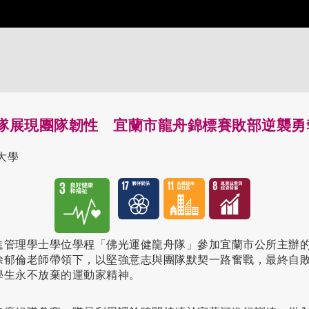
隊展現團隊韌性 宜蘭市龍舟錦標賽敗部逆襲勇
大學
進管理學士學位學程「佛光運健龍舟隊」參加宜蘭市公所主辦的
徐郁倫老師帶領下，以堅強意志與團隊默契一路奮戰，最終自
學生永不放棄的運動家精神。