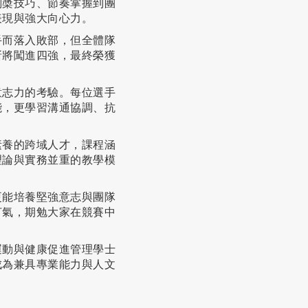
划槳技巧、節奏掌握到團
表現與強大向心力。
手而落入敗部，但全體隊
斬將闖進四強，最終榮獲
意志力的考驗。每位選手
能，更學習溝通協調、抗
素養的跨域人才，課程涵
理論與實務並重的教學模
更能培養堅強意志與團隊
打氣，期勉大家在競賽中
運動與健康促進管理學士
成為兼具專業能力與人文