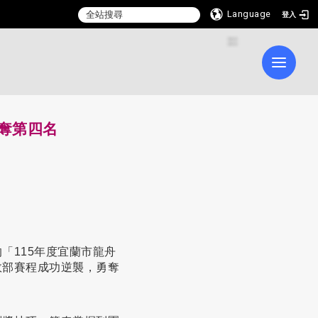
Language
登入
:::
Toggle 
奪第四名
「115年度宜蘭市龍舟
敗部賽程成功逆襲，勇奪