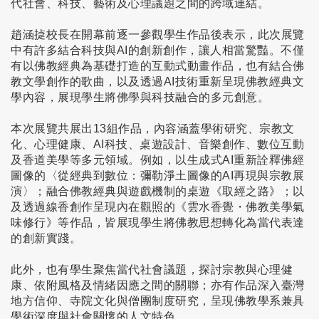
代社會、科技、藝術及心理議題之間的跨域連結。
趙涵㨗校長在開幕前逐一參觀學生作品後表示，此次展覽
中有許多結合科技與AI的創新創作，讓人相當驚豔。不僅
有以佛教經典為基礎打造的互動式動畫作品，也有結合佛
教文學創作的歌曲，以及透過AI技術重新呈現佛教經典文
學內容，展現學生將佛學與科技融合的多元創意。
本次展覽共展出13組作品，內容涵蓋學術研究、宗教文
化、心理健康、AI科技、桌遊設計、音樂創作、數位互動
及香道美學等多元領域。例如，以生成式AI重新詮釋佛經
圖像的〈從經典到數位：彌勒淨土圖像的AI再現與宗教展
演〉；融合佛教經典與遊戲機制的桌遊《取經之路》；以
及透過線香創作呈現內在觀照的《雲水香覺・佛教美學氣
味修行》等作品，皆展現學生將佛教思想轉化為當代表達
的創新實踐。
此外，也有學生聚焦當代社會議題，探討宗教與心理健
康、依附風格及情緒因應之間的關聯；亦有作品深入臺灣
地方信仰、寺院文化與僧團制度研究，呈現佛教學系兼具
學術深度與社會關懷的人文特色。