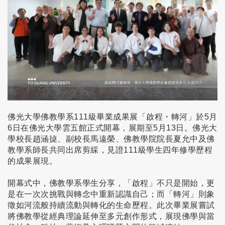
佛光大學佛教學系111級畢業成果展「啟程・轉河」於5月
6日在佛光大學雲五館正式開幕，展期至5月13日。佛光大
學校長趙涵㨗、副校長馬遠榮、佛教學院院長夏允中及佛
教學系師長共同出席剪綵，見證111級學生四年修學歷程
的成果展現。
開幕式中，佛教學系學生分享，「啟程」不只是開始，更
是在一次次挑戰與轉念中重新認識自己；而「轉河」則象
徵如河流般持續流動與轉化的生命歷程。此次畢業展嘗試
將佛教學從經典理論延伸至多元創作形式，展現佛學與當