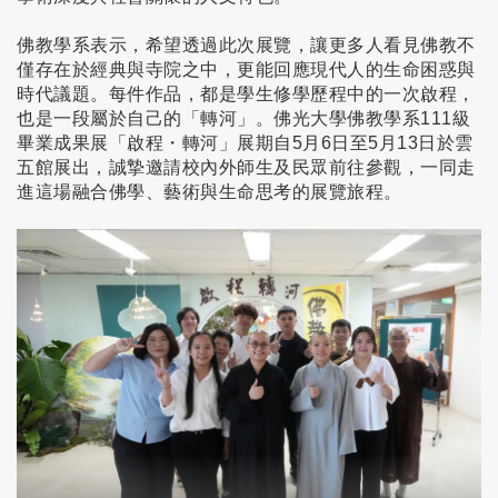
佛教學系表示，希望透過此次展覽，讓更多人看見佛教不
僅存在於經典與寺院之中，更能回應現代人的生命困惑與
時代議題。每件作品，都是學生修學歷程中的一次啟程，
也是一段屬於自己的「轉河」。佛光大學佛教學系111級
畢業成果展「啟程・轉河」展期自5月6日至5月13日於雲
五館展出，誠摯邀請校內外師生及民眾前往參觀，一同走
進這場融合佛學、藝術與生命思考的展覽旅程。