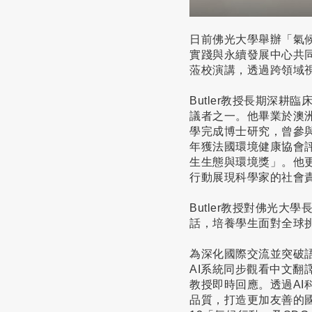
日前佛光大學舉辦「氣
實踐與永續發展中心共同主
蒞校演講，透過跨領域
Butler教授長期深耕臨
議者之一。他畢業於澳
學完成博士研究，曾參與聯合國
年獲法國環境健康協會評選
生生態與環境獎」。他更
行動展現科學家的社會
Butler教授對佛光
話，培養學生面對全球
為深化國際交流並突破語
AI系統同步觀看中文翻
教授即時回應。透過A
品質，打造更加友善的國