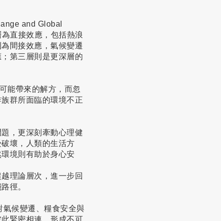
 and Global
層為直接效應，包括熱浪
則為間接效應，氣候變遷
應；第三層則是更深層的
。
來可能帶來的解方，而忽
排族群所面臨的環境不正
問題，更深刻牽動心理健
受破壞，人類的生活方
然環境則有助於身心安
超越理論層次，進一步回
踐路徑。
面對氣候變遷、糧食安全與
彼此緊密相連，形成不可