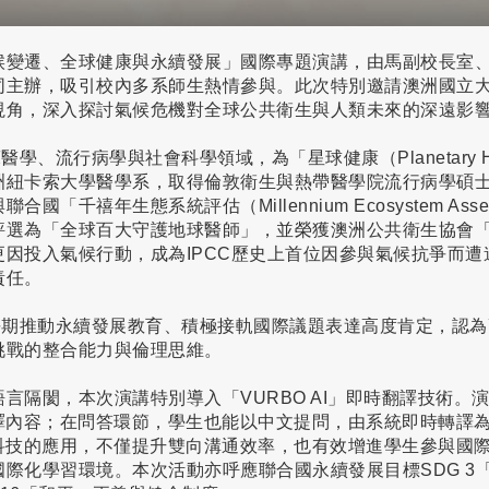
候變遷、全球健康與永續發展」國際專題演講，由馬副校長室
辦，吸引校內多系師生熱情參與。此次特別邀請澳洲國立大學榮譽教
視角，深入探討氣候危機對全球公共衛生與人類未來的深遠影
床醫學、流行病學與社會科學領域，為「星球健康（Planetary 
洲紐卡索大學醫學系，取得倫敦衛生與熱帶醫學院流行病學碩
「千禧年生態系統評估（Millennium Ecosystem Asse
為「全球百大守護地球醫師」，並榮獲澳洲公共衛生協會「Tony
因投入氣候行動，成為IPCC歷史上首位因參與氣候抗爭而遭
責任。
大學長期推動永續發展教育、積極接軌國際議題表達高度肯定，認
挑戰的整合能力與倫理思維。
言隔閡，本次演講特別導入「VURBO AI」即時翻譯技術。
譯內容；在問答環節，學生也能以中文提問，由系統即時轉譯為英文
I科技的應用，不僅提升雙向溝通效率，也有效增進學生參與國
際化學習環境。本次活動亦呼應聯合國永續發展目標SDG 3「