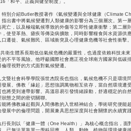
 16「和平、正義與健全制度」。
紹Butler教授著作《氣候變遷與全球健康（Climate Change
觀點，指出書中將氣候變遷對人類健康的影響分為三個層次。第一
病死亡，以及極端氣候導致的外傷等立即性健康衝擊；第二層
件，使登革熱、瘧疾等傳染病擴散，同時影響糧食與水資源供
人口遷徙、氣候難民、區域衝突及心理健康危機等社會性衝擊
全球公共衛生體系長期低估氣候危機的嚴重性，也過度依賴科技未
受的不平等風險。他呼籲國際社會應正視全球南方國家與低碳
與倫理視野的方式面對氣候變遷。
人文暨社會科學學院張世杰院長也指出，氣候危機不只是環境
明發展。佛教「緣起」思想強調萬物相互依存，當自然環境遭
質也將受到連帶影響。高溫容易引發情緒躁動，舒適穩定的自
理狀態之間的密切關聯。
若能將佛教緣起觀與人間佛教的入世精神結合，學術研究便能
治發展中的倫理問題，開展兼具思想深度與社會關懷的永續實
行長則以「健康一體（One Health）」為核心概念指出，
戰，已無法單靠單一學科回應。人類、動物、植物與環境健康