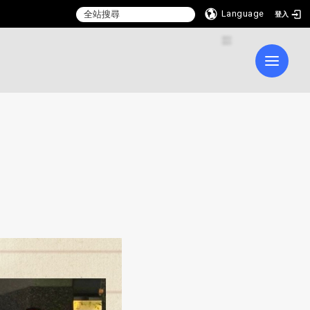
Language
登入
:::
Toggle 