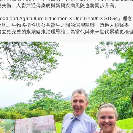
態失衡，人畜共通傳染病與新興疾病風險也將同步升高。
nd Agriculture Education × One Health × S
土地、生物多樣性與公共衛生之間的深層關聯，透過人類醫學
建立更完整的永續健康治理思維，為當代與未來世代累積更穩