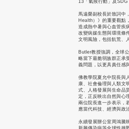
13「氣候行動」及SDG
馬遠榮副校長於致詞中，特別介
Health）》的重要
造成熱中暑與心血管疾
改變病媒生態與環境條
文明風險，包括飢荒、
Butler教授強調，
略當下最脆弱族群正承
義問題，以更具責任感
佛教學院夏允中院長與
康、社會倫理與人類文
式、人格發展與生命品
定，正反映出自然與心
兩位院長進一步表示，
應當代科技、經濟與政
永續發展辦公室周鴻騰執
新興傳染病等全球性挑