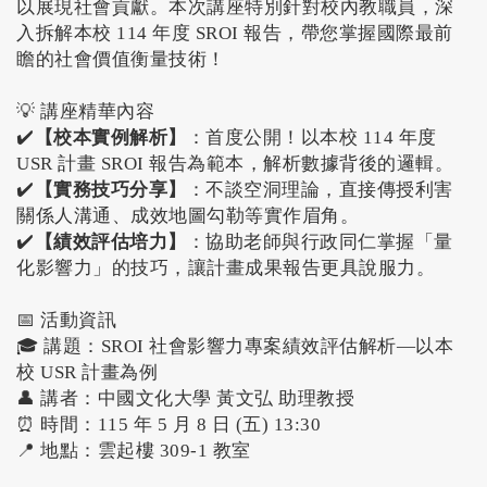
以展現社會貢獻。本次講座特別針對校內教職員，深
入拆解本校 114 年度 SROI 報告，帶您掌握國際最前
瞻的社會價值衡量技術！
💡 講座精華內容
✔️
【校本實例解析】
：首度公開！以本校 114 年度
USR 計畫 SROI 報告為範本，解析數據背後的邏輯。
✔️
【實務技巧分享】
：不談空洞理論，直接傳授利害
關係人溝通、成效地圖勾勒等實作眉角。
✔️
【績效評估培力】
：協助老師與行政同仁掌握「量
化影響力」的技巧，讓計畫成果報告更具說服力。
📅 活動資訊
🎓 講題：SROI 社會影響力專案績效評估解析—以本
校 USR 計畫為例
👤 講者：中國文化大學 黃文弘 助理教授
⏰ 時間：115 年 5 月 8 日 (五) 13:30
📍 地點：雲起樓 309-1 教室