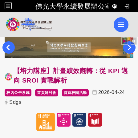
佛光大學永續發展辦公室
Toggle 
【培力講座】計畫績效翻轉：從 KPI 邁
向 SROI 實戰解析
2026-04-24
校內公告系統
首頁研討會
首頁校園活動
Sdgs