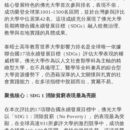
核心發展特色的佛光大學首次參與排名，表現不俗，
成功榮登全球第1001-1500名區間，並於台灣參與評比
的大學中位居第42名。這項成績充分展現了佛光大學
長期將聯合國永續發展目標（SDGs）融入校務治理、
教學與在地實踐的具體成果。
泰晤士高等教育世界大學影響力排名是全球唯一依據
聯合國17項永續發展目標（SDGs）評估大學表現的權
威榜單。佛光大學作為以人文社會類學科為主軸的精
緻型大學，在不具備理工、醫學等全科兼具的綜合型
大學資源優勢下，仍憑藉深厚的人文關懷與扎實的社
會實踐能力，在多項指標中脫穎而出，實屬不易。
聚焦核心：SDG 1 消除貧窮表現最為亮眼
在本次評比的17項聯合國永續發展目標中，佛光大學
以「SDG 1：消除貧窮（No Poverty）」的表現最為突
顯，在全球高達931所參評大學的激烈競爭中，成功搶