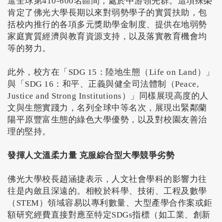
進全球第410-600名區間，處於中游領先群。這項殊榮
肯定了佛光大學長期以來對弱勢學子的實質扶助，包
括校內推行的各項多元獎助學金制度、提供在地弱勢
家庭實質經濟與教育資源支持，以及落實教育機會均
等的努力。
此外，校方在「SDG 15：陸地生態（Life on Land）」
與「SDG 16：和平、正義與健全司法體制（Peace,
Justice and Strong Institutions）」同樣展現高度的人
文與生態實踐力，名列全球中等名次，展現出緊鄰蘭
陽平原豐富生態的綠色大學優勢，以及對校園友善治
理的堅持。
發揮人文溫柔力量 克服綜合型大學競爭劣勢
佛光大學校長趙涵捷表示，人文社會學科的影響力往
往是內斂且深遠的。相較於科學、技術、工程及數學
（STEM）領域容易以專利數量、大型產學合作案或鉅
額研究經費直接對應至特定SDGs指標（如工業、創新