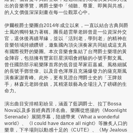
出的音樂導覽，將爵士樂中「傾聽、尊重、即興與共感」
的人文價值深深刻畫在每一位觀眾心中。
伊爾根爵士樂團自
2014
年成立以來，一直以結合古典與爵
士風的獨特魅力著稱。團長趙雲華老師曾是一位資深外交
官，退休後再續琴緣，並以「活到老，學到老」的精神在
音樂領域持續鑽研，邀集國內頂尖演奏家共同組成這支具
有國際視野的樂團。本次音樂會集結了台灣爵士樂壇的黃
金陣容，包括擁有豐富巨星演唱會經驗的小號手鄭文鳳、
曾任國防部示範樂隊首席的低音提琴家莊嘉威、風格細膩
的長號手鄧世偉、以及音色渾厚且充滿爆發力的薩克斯風
演奏家謝青峰。此外，更有見證台灣爵士史的「王牌鼓
手」林森元老師坐鎮，其精湛鼓藝為全場注入了磅礴的生
命力。
演出曲目安排精彩紛呈，涵蓋了藍調爵士、拉丁
Bossa
Nova
以及多首經典西洋名曲。樂團從悠揚的《
Moonlight
Serenade
》展開序幕，陸續帶來《
What a wonderful
world
》、《
I could have dance all night
》等膾炙人口的
樂章，下半場則以動感十足的《
CUTE
》、《
My Jealous