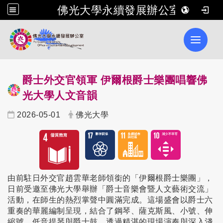
佛光大學永續發展辦公室
Toggle 
爵士外交官領軍
伊爾根爵士樂團唱響佛
光大學人文音韻
2026-05-01
佛光大學
由前駐日外交官趙雲華老師領銜的「伊爾根爵士樂團」，
日前
受邀至佛光大學舉辦「爵士音樂會暨人文藝術交流」
活動，在師生的熱烈掌聲中圓滿完成。這場盛會以爵士六
重奏的華麗編制呈現，結合了鋼琴、薩克斯風、小號、伸
縮號、低音提琴與爵士鼓，透過精湛的現場演奏與深入淺