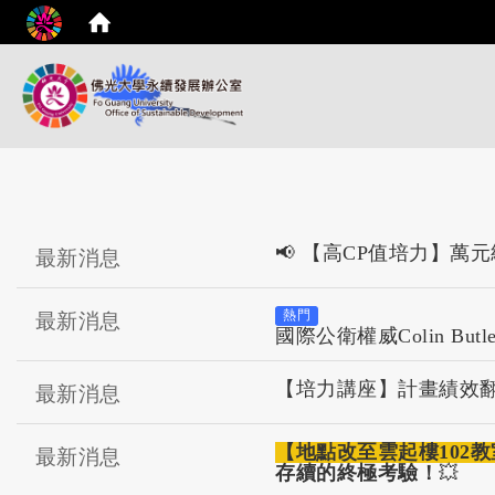
📢
【高CP值培力】萬元
最新消息
熱門
最新消息
國際公衛權威Colin B
【培力講座】計畫績效翻轉：
最新消息
【地點改至雲起樓102教
最新消息
存續的終極考驗！
💥