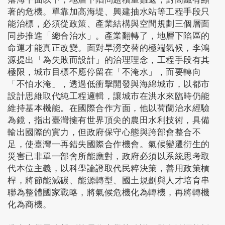
著的危機。單靠加高海堤、興建抽水站等工程手段只
能治標，必須從政策、產業結構與空間規劃三個層面
同步推進「總合治水」。產業翻轉了，地層下陷區的
命運才能真正改變。面對旱澇交替的極端氣候，李鴻
源提出「為失敗而設計」的治理理念，工程手段有其
極限，城市目標不應停留在「不淹水」，而要轉向
「不怕水淹」，透過低衝擊開發與海綿城市，以都市
設計思維取代純工程邏輯，讓城市在洪水來臨時仍能
維持基本機能。在國際合作方面，他以荷蘭治水經驗
為鏡，指出臺灣擁有世界頂尖的農田水利技術，具備
輸出國際的實力，但政府保守心態與跨部會整合不
足，使臺灣一再錯失國際合作機會。氣候變遷衍生的
災害已非單一部會所能應對，政府必須以系統思考取
代本位主義，以科學論證取代民粹決策，善用政策槓
桿，將節能減碳、能源轉型、國土規劃與人才培育串
聯為整體國家戰略，將氣候危機化為轉機，再將轉機
化為商機。