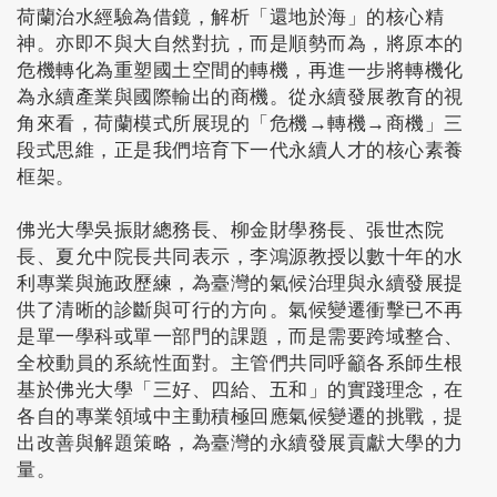
荷蘭治水經驗為借鏡，解析「還地於海」的核心精
神。亦即不與大自然對抗，而是順勢而為，將原本的
危機轉化為重塑國土空間的轉機，再進一步將轉機化
為永續產業與國際輸出的商機。從永續發展教育的視
角來看，荷蘭模式所展現的「危機→轉機→商機」三
段式思維，正是我們培育下一代永續人才的核心素養
框架。
佛光大學吳振財總務長、柳金財學務長、張世杰院
長、夏允中院長共同表示，李鴻源教授以數十年的水
利專業與施政歷練，為臺灣的氣候治理與永續發展提
供了清晰的診斷與可行的方向。氣候變遷衝擊已不再
是單一學科或單一部門的課題，而是需要跨域整合、
全校動員的系統性面對。主管們共同呼籲各系師生根
基於佛光大學「三好、四給、五和」的實踐理念，在
各自的專業領域中主動積極回應氣候變遷的挑戰，提
出改善與解題策略，為臺灣的永續發展貢獻大學的力
量。