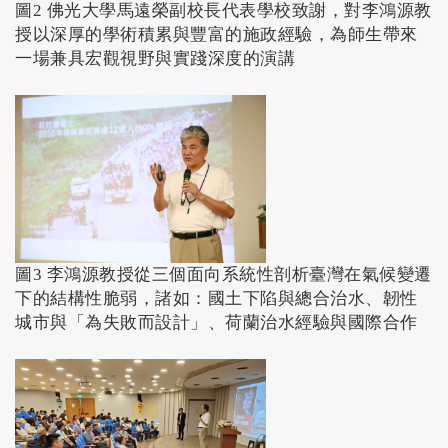
圖2 佛光大學馬遠榮副校長代表學校致謝，對李鴻源教
授以深厚的學術積累與豐富的施政經驗，為師生帶來
一場兼具宏觀視野與實踐深度的演講
圖3 李鴻源教授從三個面向系統性剖析臺灣在氣候變遷
下的結構性脆弱，諸如：國土下陷與總合治水、韌性
城市與「為失敗而設計」、荷蘭治水經驗與國際合作