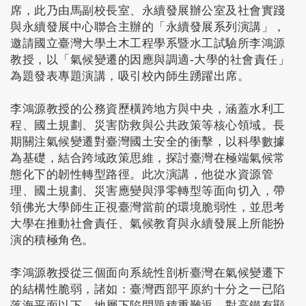
席，此乃由馬副校長室、永續發展辦公室及社會實踐
與永續發展中心聯合主辦的「永續發展系列演講」，
邀請國立臺灣大學土木工程學系暨水工試驗所李鴻源
教授，以「氣候變遷的因應與調適-大學的社會責任」
為題發表專題演講，吸引校內師生踴躍出席。
李鴻源教授的公務資歷橫跨地方與中央，涵蓋水利工
程、國土規劃、災害防救與公共政策等核心領域。長
期關注氣候變遷對臺灣國土安全的衝擊，以科學數據
為基礎，結合跨域政策思維，探討臺灣在極端氣候常
態化下的韌性轉型路徑。此次演講，他從水資源管
理、國土規劃、災害應變與淨零轉型等面向切入，帶
領佛光大學師生正視臺灣當前的環境脆弱性，並思考
大學在推動社會責任、氣候教育與永續發展上所能扮
演的積極角色。
李鴻源教授從三個面向系統性剖析臺灣在氣候變遷下
的結構性脆弱，諸如：臺灣西部平原約十分之一已陷
落海平面以下，地層下陷問題積重難返，對高鐵有顯