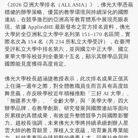
《2026 亞洲大學排名（ALL ASIA）》，佛光大學憑藉
穩健的辦學策略、優質的教學環境與持續深化的國際
連結，在競爭激烈的亞洲高等教育體系中展現亮眼表
現。依據 AppliedHE 最新發布之官方排名資料，佛光
大學於全亞洲私立大學中名列第 151–170 名區間，實
際名次為 154 名（共 234 所私立大學受評），在臺灣
受評私立大學中排名第六，並與國立中正大學、國立
東華大學等校並列全臺第十五名，顯示其辦學品質與
國際能見度獲得高度肯定。
佛光大學校長趙涵捷教授表示，此次排名成果正值其
上任滿一週年之際，對全體教職員生而言具有高度鼓
舞意義，亦反映學校近年積極推動「三好 AI 大學」、
「無疆界大學」、「全齡大學」與「美學大學」四大
辦學品牌，在教學創新、研究發展與國際連結等面向
所累積的具體成果，有效提升整體競爭力與國際影響
力。趙校長強調，未來佛光大學將持續承續創辦人星
雲大師的教育願景，厚植人文底蘊，培育兼具專業能
力、科技素養與全球視野的優秀人才，回應社會與世