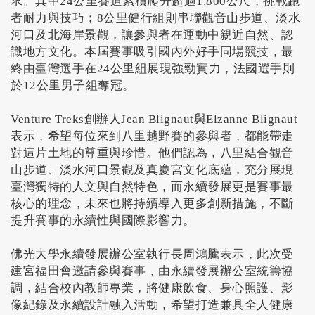
求。其中24公里賽道累積爬升超過1,800公尺，挑戰跑
者耐力與技巧；8公里健行組則串聯觀音山步道、淡水
河口及北海岸景觀，讓參與者在運動中親近自然、認
識地方文化。本屆賽事吸引國內外好手同場競技，最
終由臺灣選手在24公里組展現強勁實力，法國選手則
於12公里男子組奪冠。
Venture Treks創辦人Jean Blignaut與Elzanne Blignaut
表示，希望每位來到八里越野賽的參與者，都能帶走
對這片土地的尊重與珍惜。他們認為，八里結合觀音
山步道、淡水河口景觀及真慶宮文化底蘊，充分展現
臺灣獨特的人文與自然特色，而永續發展更是賽事最
核心的理念，未來也將持續導入更多創新措施，不斷
提升賽事的永續性與國際影響力。
佛光大學永續發展辦公室執行長周鴻騰表示，此次受
建宮福田會邀請參與賽事，由永續發展辦公室統籌協
調，結合校內教師專業，將健康飲食、
身心照護、影
像紀錄及永續設計融入活動，希望打造兼具全人健康