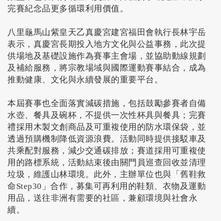
完賽紀念品更多循環利用價值。
八里龜馬山紫皇天乙真慶宮建宮福田會執行長林宇岳
表示，真慶宮長期投入地方文化與公益事務，此次提
供場地及基礎設施作為賽事主會場，並協助動線規劃
及補給服務，將宗教場域與國際運動賽事結合，成為
推動健康、文化與永續發展的重要平台。
本屆賽事也全面落實減碳措施，包括鼓勵參賽者自備
水壺、餐具及碗杯，不提供一次性杯具與餐具；完賽
禮採用木製文創商品及可重複使用的防水環保袋，並
透過預購機制降低資源浪費。活動同時提供接駁車及
共乘配對服務，減少交通碳排放；賽道採用可重複使
用的路標系統，活動結束後由關門員巡查回收並清理
垃圾，維護山林環境。此外，主辦單位也與「舊鞋救
命Step30」合作，募集可再利用的鞋類、衣物及運動
用品，送往非洲有需要的社區，兼顧環境與社會永
續。