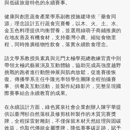
與低碳旅遊特色的永續賽事。
健康與創意蔬食產業學系副教授施建瑋依「藥食同
源」理念設計五行蔬食完賽餐，以木、火、土、水、
金五色料理提供均衡營養，並選用綠萌子商鋪推廣的
在地友善及有機食材，支持臺灣小農、縮短食物里
程，同時推廣植物性飲食，落實永續飲食理念。
語文學系教授吳素真與元門太極學苑總教練官貴中則
帶領太極武藝展演及互動體驗，協助完成高強度越野
挑戰的跑者進行動態伸展與肌肉放鬆，促進賽後恢
復。傳播學系主任牛隆光率領學生團隊全程拍攝賽
事、供餐及互動活動，並製作紀錄影片，完整呈現國
際賽事結合永續教育的成果。
在永續設計方面，綠色冀泉社會企業創辦人陳宇華提
供以臺灣杉自然落枝及修剪枝幹製作的木質完賽獎
牌，全程採雷射雕刻，不僅保留木材天然紋理與固碳
效益，也取代傳統金屬獎牌，降低賽事碳足跡，賦予