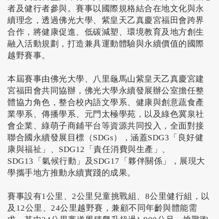
者及健行者參與。賽事以國際規格結合在地文化與永
續理念，透過佛光大學、紫皇天乙真慶宮福田會跨界
合作，將健康促進、低碳減塑、環境教育及地方創生
融入活動規劃，打造兼具運動體驗與永續價值的國際
越野賽事。
本屆賽事由佛光大學、八里龜馬山紫皇天乙真慶宮建
宮福田會共同協辦，佛光大學永續發展辦公室擔任整
體協力角色，整合校內語文學系、健康與創意蔬食產
業學系、傳播學系、元門太極學苑，以及綠色冀泉社
會企業、綠萌子商鋪平台等資源共同投入，全面對接
聯合國永續發展目標（SDGs），涵蓋SDG3「良好健
康與福祉」、SDG12「責任消費與生產」、
SDG13「氣候行動」及SDG17「夥伴關係」，展現大
學攜手地方推動永續實踐的成果。
賽事設有1公里、2公里兒童挑戰組、8公里健行組，以
及12公里、24公里越野賽，兼顧不同年齡與體能需