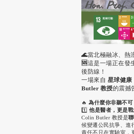
🌊
當北極融冰、熱
🆘
這是一場正在發
後防線！
一場來自
星球健康（
Butler 教授
的震撼
🔥
為什麼你非聽不可
1️⃣
他是醫者，更是戰
Colin Butler 教授是
聯
候變遷公民抗爭、進
責任不只在實驗室，