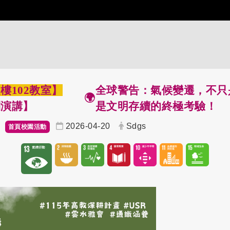
樓102教室】
全球警告：氣候變遷，不只
🌍
列演講】
是文明存續的終極考驗！
2026-04-20
Sdgs
首頁校園活動