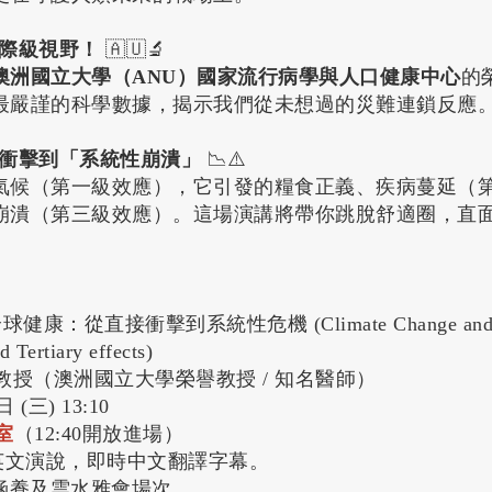
際級視野！
🇦🇺🔬
澳洲國立大學（ANU）國家流行病學與人口健康中心
的
最嚴謹的科學數據，揭示我們從未想過的災難連鎖反應
衝擊到「系統性崩潰」
📉⚠️
氣候（第一級效應），它引發的糧食正義、疾病蔓延（
崩潰（第三級效應）。這場演講將帶你跳脫舒適圈，直
：從直接衝擊到系統性危機 (Climate Change and Glob
 Tertiary effects)
tler 教授（澳洲國立大學榮譽教授 / 知名醫師）
 (三) 13:10
室
（12:40開放進場）
次為英文演說，即時中文翻譯字幕。
養及雲水雅會場次。