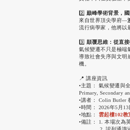
2️⃣
巔峰學術背景，國
來自世界頂尖學府—
流行病學家，他將以
3️⃣
顛覆思維：從直接
氣候變遷不只是極端
導致社會失序與文明
機。
📍 講座資訊
•主題： 氣候變遷與全球健康
Primary, Secondary and
•講者： Colin Bu
•時間： 2026年5月13日
•地點：
雲起樓102教
•備註： 1. 本場
2. 認列通識涵