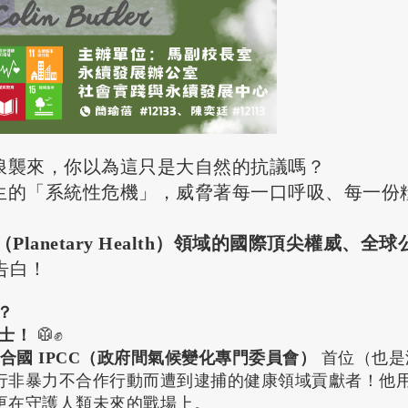
浪襲來，你以為這只是大自然的抗議嗎？
生的「系統性危機」，威脅著每一口呼吸、每一份
Planetary Health）領域的國際頂尖權威、全球
告白！
？
士！
🥼✊
合國 IPCC（政府間氣候變化專門委員會）
首位（也是
行非暴力不合作行動而遭到逮捕的健康領域貢獻者！他
更在守護人類未來的戰場上。