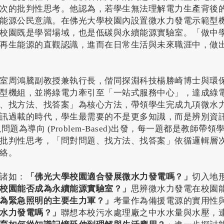
次的批判性思考。他認為，若學生無法理解電力生產背後
能源公民意識。在佛光大學校園內設置微水力發電示範型
校園既是學習場域，也是低碳與永續能源實驗室。「做中
再生能源的直觀認識，進而在日常生活與未來職涯中，做
室周鴻騰副教授兼執行長，偕同探淵科技楊勝崎博士與環
型機組，並將綠電力牽引至「一站式服務中心」，達成綠
、找方法、找答案」為核心方法，帶領學生完成九項微水
訊過載的時代，學生最需要的不是更多知識，而是辨別資
king)。以問題為導向 (Problem-Based)出發，每一題都是教
批判性思考，「問對問題、找方法、找答案」依循邏輯層
絡。
諸如：
「佛光大學校園適合發展微水力發電嗎？」
切入地
校園能否成為永續能源實驗室？」
思辨微水力發電在校園
為緊急照明的主要生力軍？」
考量作為備援電源的實用性
水力發電嗎？」
聯想本校污水處理廠之中水水量與水壓，