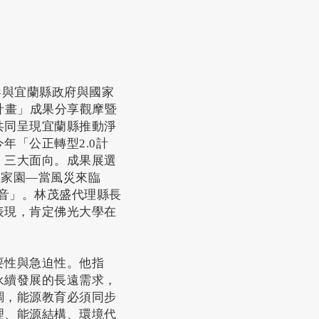
參與宜蘭縣政府與國家
0計畫」成果分享觀摩暨
共同呈現宜蘭縣推動淨
年「公正轉型2.0計
」三大面向。成果展選
性家園—當風災來臨
聲音」。林茂盛代理縣長
表現，肯定佛光大學在
要性與急迫性。他指
永續發展的長遠需求，
調，能源教育必須同步
理、能源結構、環境代