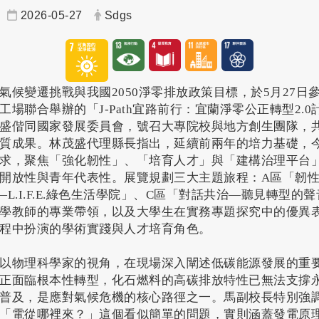
2026-05-27
Sdgs
氣候變遷挑戰與我國2050淨零排放政策目標，於5月27日
場聯合舉辦的「J-Path宜路前行：宜蘭淨零公正轉型2.
盛偕同國家發展委員會，號召大專院校與地方創生團隊，
質成果。林茂盛代理縣長指出，延續前兩年的培力基礎，今
求，聚焦「強化韌性」、「培育人才」與「建構治理平台
開放性與青年代表性。展覽規劃三大主題旅程：A區「韌
L.I.F.E.綠色生活學院」、C區「對話共治—聽見轉型的
學教師的專業帶領，以及大學生在實務專題探究中的優異
程中扮演的學術實踐與人才培育角色。
以物理科學家的視角，在現場深入闡述低碳能源發展的重
正面臨根本性轉型，化石燃料的高碳排放特性已無法支撐
普及，是應對氣候危機的核心路徑之一。馬副校長特別強
「電從哪裡來？」這個看似簡單的問題，實則涵蓋發電原