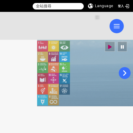
Language
登入
:::
Toggle 