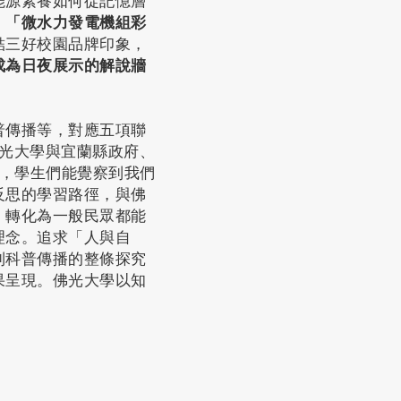
能源素養如何從記憶層
、
「微水力發電機組彩
結三好校園品牌印象，
成為日夜展示的解說牆
普傳播等，對應五項聯
佛光大學與宜蘭縣政府、
是，學生們能覺察到我們
反思的學習路徑，與佛
，轉化為一般民眾都能
理念。追求「人與自
到科普傳播的整條探究
果呈現。佛光大學以知