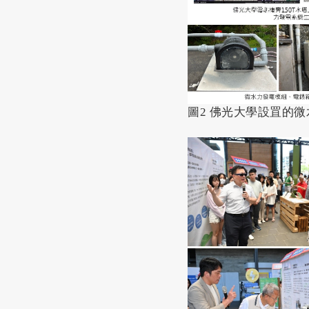
圖2 佛光大學設罝的