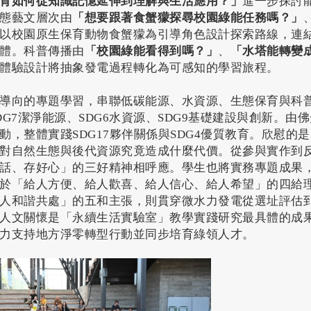
育如何從知識記憶延伸到理解與生活應用？」
進一步探討
態藝文層次由
「想要跟著食蟹獴探尋校園綠能任務嗎？」
以校園原生保育動物食蟹獴為引導角色設計探索路線，連
體。科普傳播由
「校園綠能看得到嗎？」
、
「水塔能轉變
體驗設計將抽象發電過程轉化為可感知的學習旅程。
導向的專題學習，串聯低碳能源、水資源、生態保育與科
G7潔淨能源、SDG6水資源、SDG9基礎建設與創新。由
動，整體實踐SDG17夥伴關係與SDG4優質教育。欣慰的
對自然生態與後代資源究竟造成什麼代價。從參與實作到
話、存好心」的三好精神相呼應。學生也將實務專題成果
於「給人方便、給人歡喜、給人信心、給人希望」的四給
人和諧共處」的五和主張，則貫穿微水力發電從選址評估
人文關懷是「永續生活實驗室」教學實踐研究最具體的成
力支持地方淨零轉型行動並同步培育綠領人才。