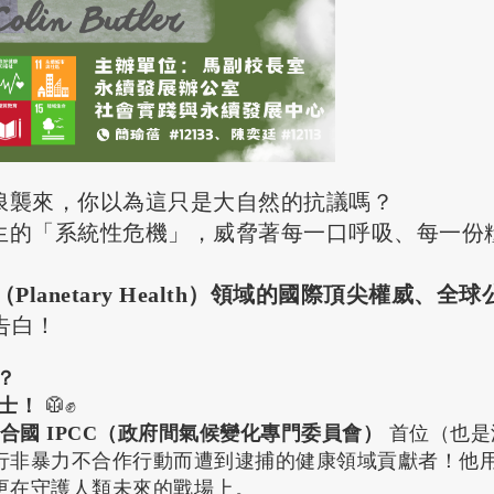
浪襲來，你以為這只是大自然的抗議嗎？
生的「系統性危機」，威脅著每一口呼吸、每一份
Planetary Health）領域的國際頂尖權威、全球
告白！
？
士！
🥼✊
合國 IPCC（政府間氣候變化專門委員會）
首位（也是
行非暴力不合作行動而遭到逮捕的健康領域貢獻者！他
更在守護人類未來的戰場上。