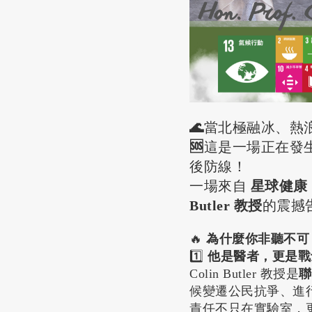
🌊
當北極融冰、熱
🆘
這是一場正在發
後防線！
一場來自
星球健康（
Butler 教授
的震撼
🔥
為什麼你非聽不可
1️⃣
他是醫者，更是戰
Colin Butler 教授是
聯
候變遷公民抗爭、進
責任不只在實驗室，