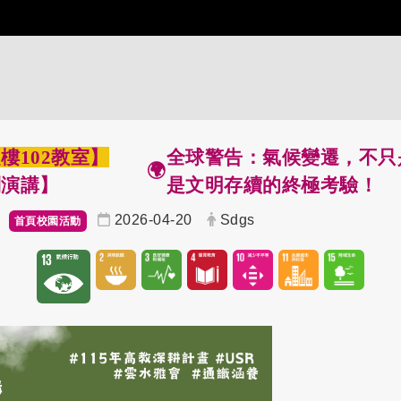
樓102教室】
全球警告：氣候變遷，不只
🌍
列演講】
是文明存續的終極考驗！
2026-04-20
Sdgs
首頁校園活動