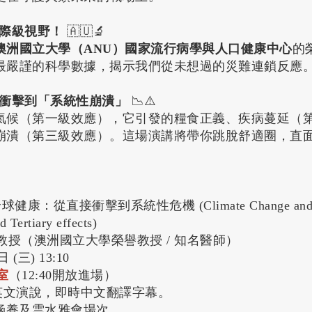
際級視野！
🇦🇺🔬
澳洲國立大學（ANU）國家流行病學與人口健康中心
的
最嚴謹的科學數據，揭示我們從未想過的災難連鎖反應
衝擊到「系統性崩潰」
📉⚠️
氣候（第一級效應），它引發的糧食正義、疾病蔓延（
崩潰（第三級效應）。這場演講將帶你跳脫舒適圈，直
：從直接衝擊到系統性危機 (Climate Change and Glob
 Tertiary effects)
tler 教授（澳洲國立大學榮譽教授 / 知名醫師）
 (三) 13:10
室
（12:40開放進場）
次為英文演說，即時中文翻譯字幕。
養及雲水雅會場次。