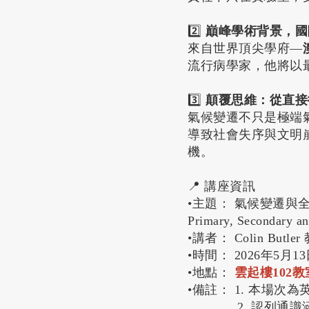
2️⃣
巔峰學術背景，國
來自世界頂尖學府—
流行病學家，他將以
3️⃣
顛覆思維：從直接
氣候變遷不只是極端
導致社會失序與文明
機。
📍 講座資訊
•主題： 氣候變遷與全球健康
Primary, Secondary and
•講者： Colin Bu
•時間： 2026年5月13日
•地點：
雲起樓102教
•備註： 1. 本場
2. 認列通識涵